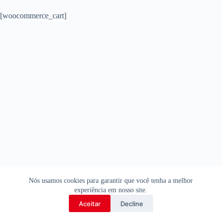
[woocommerce_cart]
Copyright © 2026 Gugu Quilombola - Desenvolvido por
Nós usamos cookies para garantir que você tenha a melhor
Portal Capoeira
experiência em nosso site.
Aceitar
Decline